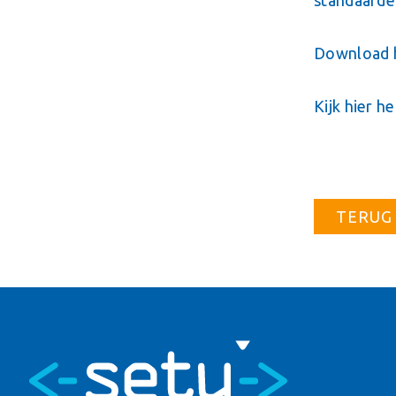
standaard
Download h
Kijk hier h
TERUG