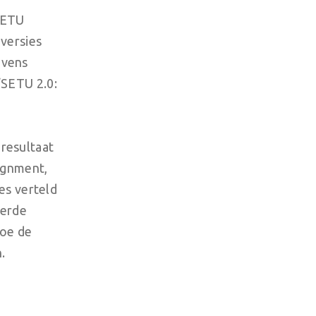
SETU
 versies
evens
‘SETU 2.0:
resultaat
ignment,
les verteld
oerde
hoe de
.